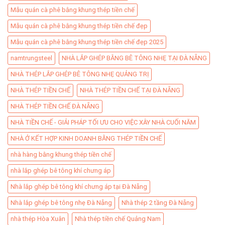
Mẫu quán cà phê bằng khung thép tiền chế
Mẫu quán cà phê bằng khung thép tiền chế đẹp
Mẫu quán cà phê bằng khung thép tiền chế đẹp 2025
namtrungsteel
NHÀ LẮP GHÉP BẰNG BÊ TÔNG NHẸ TẠI ĐÀ NẴNG
NHÀ THÉP LẮP GHÉP BÊ TÔNG NHẸ QUẢNG TRỊ
NHÀ THÉP TIỀN CHẾ
NHÀ THÉP TIỀN CHẾ TẠI ĐÀ NẴNG
NHÀ THÉP TIỀN CHẾ ĐÀ NẴNG
NHÀ TIỀN CHẾ - GIẢI PHÁP TỐI ƯU CHO VIỆC XÂY NHÀ CUỐI NĂM
NHÀ Ở KẾT HỢP KINH DOANH BẰNG THÉP TIỀN CHẾ
nhà hàng bằng khung thép tiền chế
nhà lắp ghép bê tông khí chưng áp
Nhà lắp ghép bê tông khí chưng áp tại Đà Nẵng
Nhà lắp ghép bê tông nhẹ Đà Nẵng
Nhà thép 2 tầng Đà Nẵng
nhà thép Hòa Xuân
Nhà thép tiền chế Quảng Nam