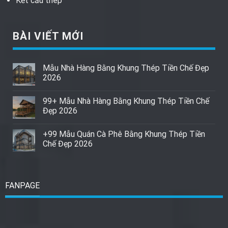
Kết cấu thép
BÀI VIẾT MỚI
Mẫu Nhà Hàng Bằng Khung Thép Tiền Chế Đẹp
2026
99+ Mẫu Nhà Hàng Bằng Khung Thép Tiền Chế
Đẹp 2026
+99 Mẫu Quán Cà Phê Bằng Khung Thép Tiền
Chế Đẹp 2026
FANPAGE