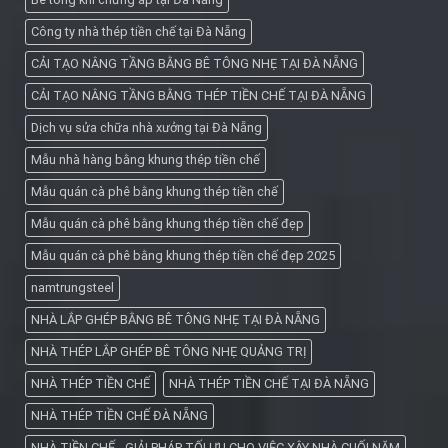
Công ty nhà thép tiền chế tại Đà Nẵng
CẢI TẠO NÂNG TẦNG BẰNG BÊ TÔNG NHẸ TẠI ĐÀ NẴNG
CẢI TẠO NÂNG TẦNG BẰNG THÉP TIỀN CHẾ TẠI ĐÀ NẴNG
Dịch vụ sửa chữa nhà xưởng tại Đà Nẵng
Mẫu nhà hàng bằng khung thép tiền chế
Mẫu quán cà phê bằng khung thép tiền chế
Mẫu quán cà phê bằng khung thép tiền chế đẹp
Mẫu quán cà phê bằng khung thép tiền chế đẹp 2025
namtrungsteel
NHÀ LẮP GHÉP BẰNG BÊ TÔNG NHẸ TẠI ĐÀ NẴNG
NHÀ THÉP LẮP GHÉP BÊ TÔNG NHẸ QUẢNG TRỊ
NHÀ THÉP TIỀN CHẾ
NHÀ THÉP TIỀN CHẾ TẠI ĐÀ NẴNG
NHÀ THÉP TIỀN CHẾ ĐÀ NẴNG
NHÀ TIỀN CHẾ - GIẢI PHÁP TỐI ƯU CHO VIỆC XÂY NHÀ CUỐI NĂM