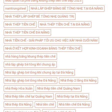
Mẫu quán cà phê bằng khung thép tiền chế đẹp 2025
namtrungsteel
NHÀ LẮP GHÉP BẰNG BÊ TÔNG NHẸ TẠI ĐÀ NẴNG
NHÀ THÉP LẮP GHÉP BÊ TÔNG NHẸ QUẢNG TRỊ
NHÀ THÉP TIỀN CHẾ
NHÀ THÉP TIỀN CHẾ TẠI ĐÀ NẴNG
NHÀ THÉP TIỀN CHẾ ĐÀ NẴNG
NHÀ TIỀN CHẾ - GIẢI PHÁP TỐI ƯU CHO VIỆC XÂY NHÀ CUỐI NĂM
NHÀ Ở KẾT HỢP KINH DOANH BẰNG THÉP TIỀN CHẾ
nhà hàng bằng khung thép tiền chế
nhà lắp ghép bê tông khí chưng áp
Nhà lắp ghép bê tông khí chưng áp tại Đà Nẵng
Nhà lắp ghép bê tông nhẹ Đà Nẵng
Nhà thép 2 tầng Đà Nẵng
nhà thép Hòa Xuân
Nhà thép tiền chế Quảng Nam
Nhà thép tiền chế tại Quảng Nam
Nhà thép tại Đà Nẵng
Nhà thép Đà Nẵng
Nhà tiền chế
Nhà tiền chế Đà Nẵng