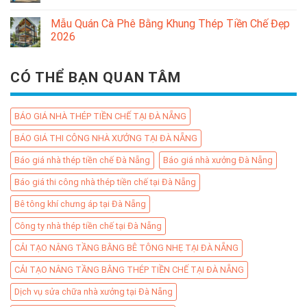
Mẫu Quán Cà Phê Bằng Khung Thép Tiền Chế Đẹp
2026
CÓ THỂ BẠN QUAN TÂM
BÁO GIÁ NHÀ THÉP TIỀN CHẾ TẠI ĐÀ NẴNG
BÁO GIÁ THI CÔNG NHÀ XƯỞNG TẠI ĐÀ NẴNG
Báo giá nhà thép tiền chế Đà Nẵng
Báo giá nhà xưởng Đà Nẵng
Báo giá thi công nhà thép tiền chế tại Đà Nẵng
Bê tông khí chưng áp tại Đà Nẵng
Công ty nhà thép tiền chế tại Đà Nẵng
CẢI TẠO NÂNG TẦNG BẰNG BÊ TÔNG NHẸ TẠI ĐÀ NẴNG
CẢI TẠO NÂNG TẦNG BẰNG THÉP TIỀN CHẾ TẠI ĐÀ NẴNG
Dịch vụ sửa chữa nhà xưởng tại Đà Nẵng