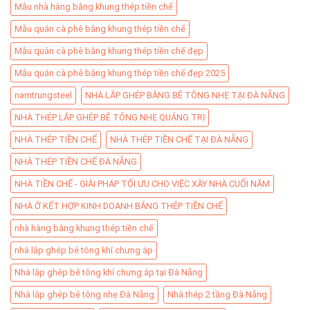
Mẫu nhà hàng bằng khung thép tiền chế
Mẫu quán cà phê bằng khung thép tiền chế
Mẫu quán cà phê bằng khung thép tiền chế đẹp
Mẫu quán cà phê bằng khung thép tiền chế đẹp 2025
namtrungsteel
NHÀ LẮP GHÉP BẰNG BÊ TÔNG NHẸ TẠI ĐÀ NẴNG
NHÀ THÉP LẮP GHÉP BÊ TÔNG NHẸ QUẢNG TRỊ
NHÀ THÉP TIỀN CHẾ
NHÀ THÉP TIỀN CHẾ TẠI ĐÀ NẴNG
NHÀ THÉP TIỀN CHẾ ĐÀ NẴNG
NHÀ TIỀN CHẾ - GIẢI PHÁP TỐI ƯU CHO VIỆC XÂY NHÀ CUỐI NĂM
NHÀ Ở KẾT HỢP KINH DOANH BẰNG THÉP TIỀN CHẾ
nhà hàng bằng khung thép tiền chế
nhà lắp ghép bê tông khí chưng áp
Nhà lắp ghép bê tông khí chưng áp tại Đà Nẵng
Nhà lắp ghép bê tông nhẹ Đà Nẵng
Nhà thép 2 tầng Đà Nẵng