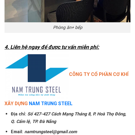
Phòng ăn+ bếp
4. Liên hệ ngay để được tư vấn miễn phí:
CÔNG TY CỔ PHẦN CƠ KHÍ
XÂY DỰNG
NAM TRUNG STEEL
Địa chỉ:
Số 427-427 Cách Mạng Tháng 8, P. Hoà Thọ Đông,
Q. Cẩm lệ, TP. Đà Nẵng
Email:
namtrungsteel@gmail.com