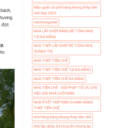
Mẫu quán cà phê bằng khung thép tiền
khách,
chế đẹp 2025
 phương
namtrungsteel
p đột
NHÀ LẮP GHÉP BẰNG BÊ TÔNG NHẸ
TẠI ĐÀ NẴNG
ẹp
,
NHÀ THÉP LẮP GHÉP BÊ TÔNG NHẸ
QUẢNG TRỊ
cho
NHÀ THÉP TIỀN CHẾ
NHÀ THÉP TIỀN CHẾ TẠI ĐÀ NẴNG
NHÀ THÉP TIỀN CHẾ ĐÀ NẴNG
NHÀ TIỀN CHẾ - GIẢI PHÁP TỐI ƯU CHO
VIỆC XÂY NHÀ CUỐI NĂM
NHÀ Ở KẾT HỢP KINH DOANH BẰNG
THÉP TIỀN CHẾ
nhà hàng bằng khung thép tiền chế
nhà lắp ghép bê tông khí chưng áp