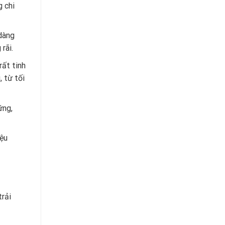
g chi
 dàng
rãi.
ất tinh
, từ tối
ững,
iệu
6
trải