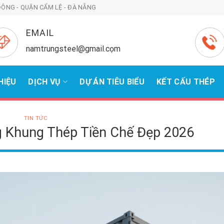
ÔNG - QUẬN CẨM LỆ - ĐÀ NẴNG
EMAIL
namtrungsteel@gmail.cọm
HIỆU
DỊCH VỤ
DỰ ÁN TIÊU BIỂU
KẾT CẤU THÉP
TIN TỨC
 Khung Thép Tiền Chế Đẹp 2026