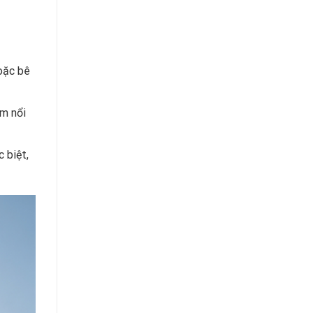
oặc bê
m nổi
 biệt,