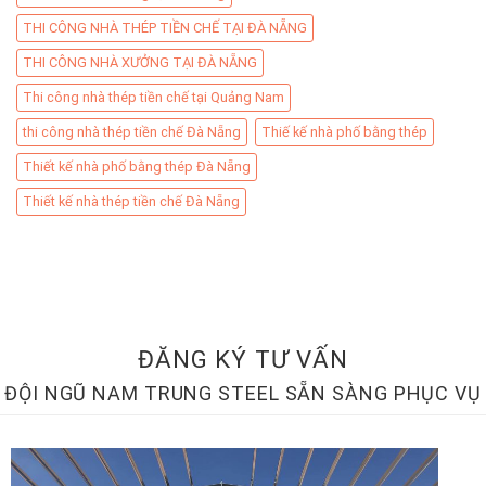
THI CÔNG NHÀ THÉP TIỀN CHẾ TẠI ĐÀ NẴNG
THI CÔNG NHÀ XƯỞNG TẠI ĐÀ NẴNG
Thi công nhà thép tiền chế tại Quảng Nam
thi công nhà thép tiền chế Đà Nẵng
Thiế kế nhà phố bằng thép
Thiết kế nhà phố bằng thép Đà Nẵng
Thiết kế nhà thép tiền chế Đà Nẵng
ĐĂNG KÝ TƯ VẤN
ĐỘI NGŨ NAM TRUNG STEEL SẴN SÀNG PHỤC VỤ