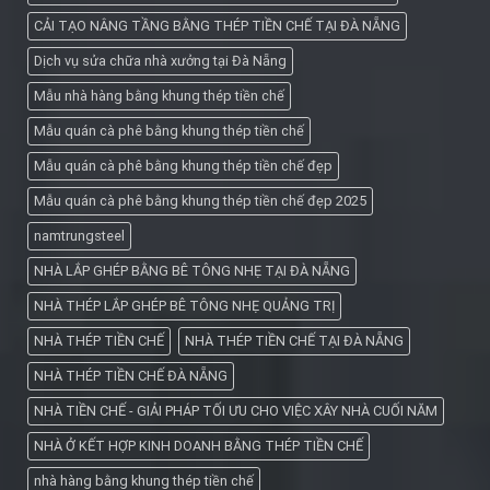
CẢI TẠO NÂNG TẦNG BẰNG THÉP TIỀN CHẾ TẠI ĐÀ NẴNG
Dịch vụ sửa chữa nhà xưởng tại Đà Nẵng
Mẫu nhà hàng bằng khung thép tiền chế
Mẫu quán cà phê bằng khung thép tiền chế
Mẫu quán cà phê bằng khung thép tiền chế đẹp
Mẫu quán cà phê bằng khung thép tiền chế đẹp 2025
namtrungsteel
NHÀ LẮP GHÉP BẰNG BÊ TÔNG NHẸ TẠI ĐÀ NẴNG
NHÀ THÉP LẮP GHÉP BÊ TÔNG NHẸ QUẢNG TRỊ
NHÀ THÉP TIỀN CHẾ
NHÀ THÉP TIỀN CHẾ TẠI ĐÀ NẴNG
NHÀ THÉP TIỀN CHẾ ĐÀ NẴNG
NHÀ TIỀN CHẾ - GIẢI PHÁP TỐI ƯU CHO VIỆC XÂY NHÀ CUỐI NĂM
NHÀ Ở KẾT HỢP KINH DOANH BẰNG THÉP TIỀN CHẾ
nhà hàng bằng khung thép tiền chế