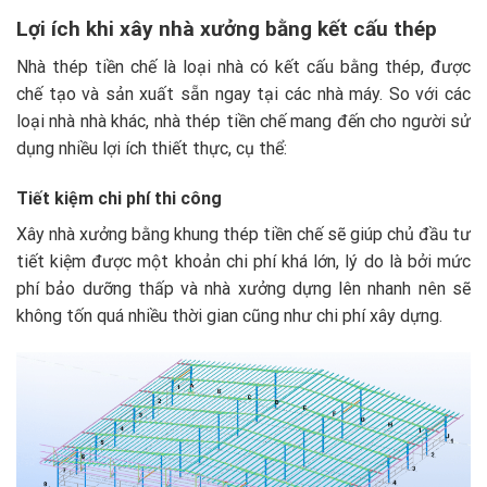
Lợi ích khi xây nhà xưởng bằng kết cấu thép
Nhà thép tiền chế là loại nhà có kết cấu bằng thép, được
chế tạo và sản xuất sẵn ngay tại các nhà máy. So với các
loại nhà nhà khác, nhà thép tiền chế mang đến cho người sử
dụng nhiều lợi ích thiết thực, cụ thể:
Tiết kiệm chi phí thi công
Xây nhà xưởng bằng khung thép tiền chế sẽ giúp chủ đầu tư
tiết kiệm được một khoản chi phí khá lớn, lý do là bởi mức
phí bảo dưỡng thấp và nhà xưởng dựng lên nhanh nên sẽ
không tốn quá nhiều thời gian cũng như chi phí xây dựng.