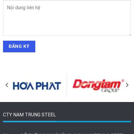
CTY NAM TRUNG STEEL