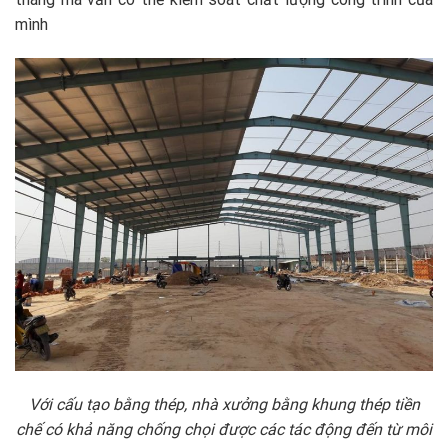
mình
Với cấu tạo bằng thép, nhà xưởng bằng khung thép tiền
chế có khả năng chống chọi được các tác động đến từ môi