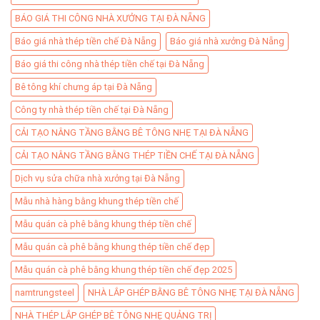
BÁO GIÁ THI CÔNG NHÀ XƯỞNG TẠI ĐÀ NẴNG
Báo giá nhà thép tiền chế Đà Nẵng
Báo giá nhà xưởng Đà Nẵng
Báo giá thi công nhà thép tiền chế tại Đà Nẵng
Bê tông khí chưng áp tại Đà Nẵng
Công ty nhà thép tiền chế tại Đà Nẵng
CẢI TẠO NÂNG TẦNG BẰNG BÊ TÔNG NHẸ TẠI ĐÀ NẴNG
CẢI TẠO NÂNG TẦNG BẰNG THÉP TIỀN CHẾ TẠI ĐÀ NẴNG
Dịch vụ sửa chữa nhà xưởng tại Đà Nẵng
Mẫu nhà hàng bằng khung thép tiền chế
Mẫu quán cà phê bằng khung thép tiền chế
Mẫu quán cà phê bằng khung thép tiền chế đẹp
Mẫu quán cà phê bằng khung thép tiền chế đẹp 2025
namtrungsteel
NHÀ LẮP GHÉP BẰNG BÊ TÔNG NHẸ TẠI ĐÀ NẴNG
NHÀ THÉP LẮP GHÉP BÊ TÔNG NHẸ QUẢNG TRỊ