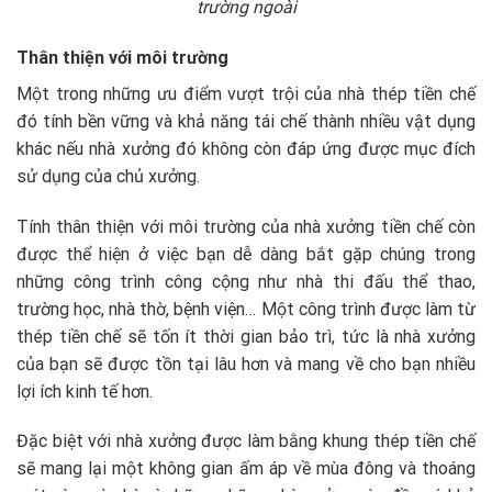
trường ngoài
Thân thiện với môi trường
Một trong những ưu điểm vượt trội của nhà thép tiền chế
đó tính bền vững và khả năng tái chế thành nhiều vật dụng
khác nếu nhà xưởng đó không còn đáp ứng được mục đích
sử dụng của chủ xưởng.
Tính thân thiện với môi trường của nhà xưởng tiền chế còn
được thể hiện ở việc bạn dễ dàng bắt gặp chúng trong
những công trình công cộng như nhà thi đấu thể thao,
trường học, nhà thờ, bệnh viện… Một công trình được làm từ
thép tiền chế sẽ tốn ít thời gian bảo trì, tức là nhà xưởng
của bạn sẽ được tồn tại lâu hơn và mang về cho bạn nhiều
lợi ích kinh tế hơn.
Đặc biệt với nhà xưởng được làm bằng khung thép tiền chế
sẽ mang lại một không gian ấm áp về mùa đông và thoáng