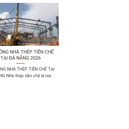
CÔNG NHÀ THÉP TIỀN CHẾ
TẠI ĐÀ NẴNG 2026
ÔNG NHÀ THÉP TIỀN CHẾ TẠI
G Nhà thép tiền chế là nơi...