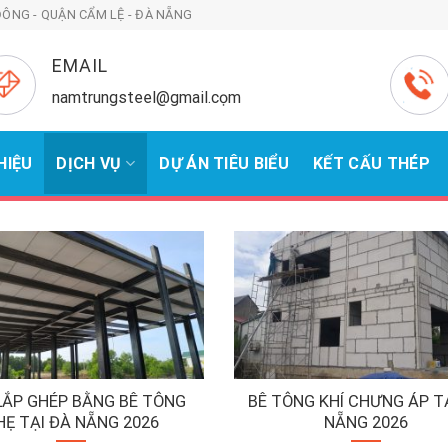
ÔNG - QUẬN CẨM LỆ - ĐÀ NẴNG
EMAIL
namtrungsteel@gmail.cọm
HIỆU
DỊCH VỤ
DỰ ÁN TIÊU BIỂU
KẾT CẤU THÉP
LẮP GHÉP BẰNG BÊ TÔNG
BÊ TÔNG KHÍ CHƯNG ÁP T
HẸ TẠI ĐÀ NẴNG 2026
NẴNG 2026