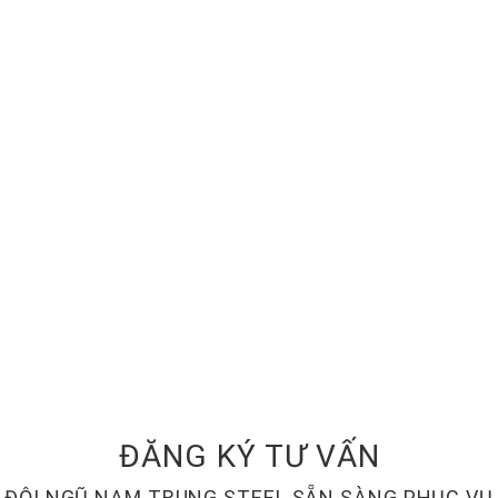
ĐĂNG KÝ TƯ VẤN
ĐỘI NGŨ NAM TRUNG STEEL SẴN SÀNG PHỤC VỤ