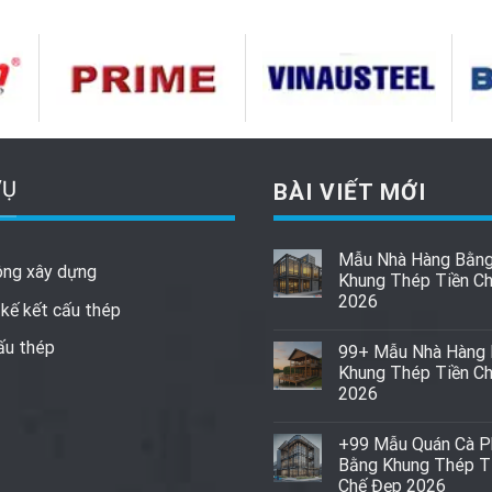
VỤ
BÀI VIẾT MỚI
Mẫu Nhà Hàng Bằn
ông xây dựng
Khung Thép Tiền C
2026
 kế kết cấu thép
ấu thép
99+ Mẫu Nhà Hàng
Khung Thép Tiền C
2026
+99 Mẫu Quán Cà P
Bằng Khung Thép T
Chế Đẹp 2026