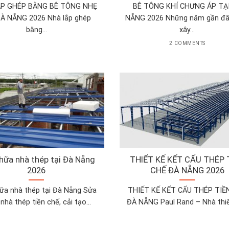
ẮP GHÉP BẰNG BÊ TÔNG NHẸ
BÊ TÔNG KHÍ CHƯNG ÁP TẠ
ĐÀ NẴNG 2026 Nhà lắp ghép
NẴNG 2026 Những năm gần đây
bằng...
xây...
2 COMMENTS
hữa nhà thép tại Đà Nẵng
THIẾT KẾ KẾT CẤU THÉP 
2026
CHẾ ĐÀ NẴNG 2026
ữa nhà thép tại Đà Nẵng Sửa
THIẾT KẾ KẾT CẤU THÉP TIỀ
nhà thép tiền chế, cải tạo...
ĐÀ NẴNG Paul Rand – Nhà thiết