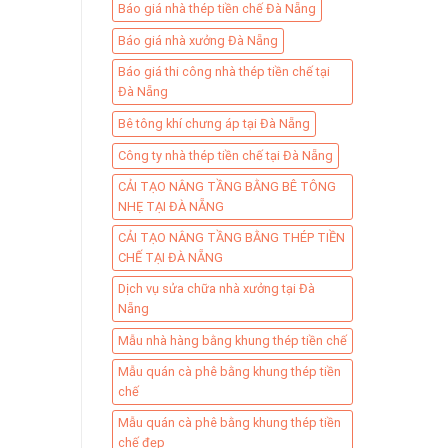
Báo giá nhà thép tiền chế Đà Nẵng
Báo giá nhà xưởng Đà Nẵng
Báo giá thi công nhà thép tiền chế tại
Đà Nẵng
Bê tông khí chưng áp tại Đà Nẵng
Công ty nhà thép tiền chế tại Đà Nẵng
CẢI TẠO NÂNG TẦNG BẰNG BÊ TÔNG
NHẸ TẠI ĐÀ NẴNG
CẢI TẠO NÂNG TẦNG BẰNG THÉP TIỀN
CHẾ TẠI ĐÀ NẴNG
Dịch vụ sửa chữa nhà xưởng tại Đà
Nẵng
Mẫu nhà hàng bằng khung thép tiền chế
Mẫu quán cà phê bằng khung thép tiền
chế
Mẫu quán cà phê bằng khung thép tiền
chế đẹp