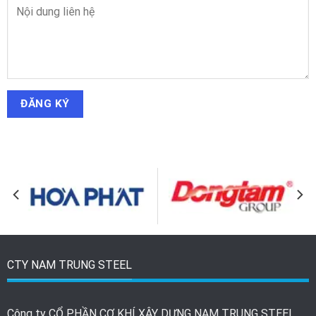
CTY NAM TRUNG STEEL
Công ty CỔ PHẦN CƠ KHÍ XÂY DỰNG NAM TRUNG STEEL