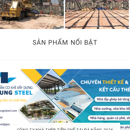
SẢN PHẨM NỔI BẬT
Nhà thép tiền chế tại Đà Nẵng
CÔNG TY NHÀ THÉP TIỀN CHẾ TẠI ĐÀ NẴNG 2026