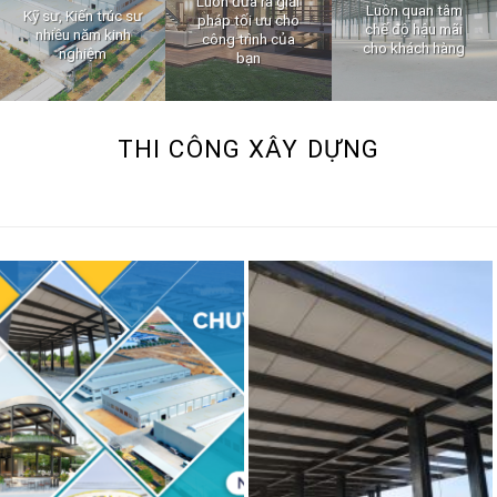
Luôn đưa ra giải
Luôn quan tâm
Kỹ sư, Kiến trúc sư
pháp tối ưu cho
chế độ hậu mãi
nhiều năm kinh
công trình của
cho khách hàng
nghiệm
bạn
THI CÔNG XÂY DỰNG
Nhà thép tiền chế tại Đà Nẵng